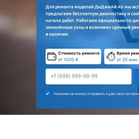
Для ремонта моделей ДиДжиАй Air мы ис
предлагаем бесплатную диагностику и соо
начала работ. Работаем официально по до
заменённые узлы и возможен срочный рем
в наличии.
Стоимость ремонта
Время рем
от 1000 ₽
от 20 мин
Нажимая на кнопку отправить я даю свое согласи