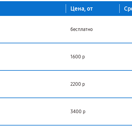
Цена, от
Ср
бесплатно
1600 р
2200 р
3400 р