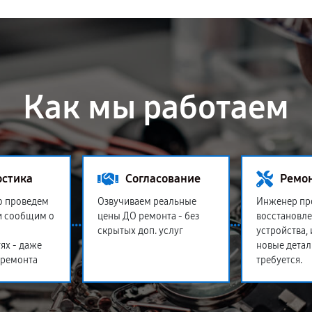
Как мы работаем
остика
Согласование
Ремо
о проведем
Озвучиваем реальные
Инженер пр
и сообщим о
цены ДО ремонта - без
восстановл
скрытых доп. услуг
устройства,
ях - даже
новые детал
 ремонта
требуется.