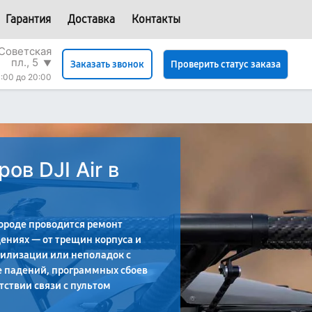
Гарантия
Доставка
Контакты
Советская
пл., 5
▼
Проверить статус заказа
Заказать звонок
:00 до 20:00
ов DJI Air в
ороде проводится ремонт
ениях — от трещин корпуса и
билизации или неполадок с
е падений, программных сбоев
тствии связи с пультом