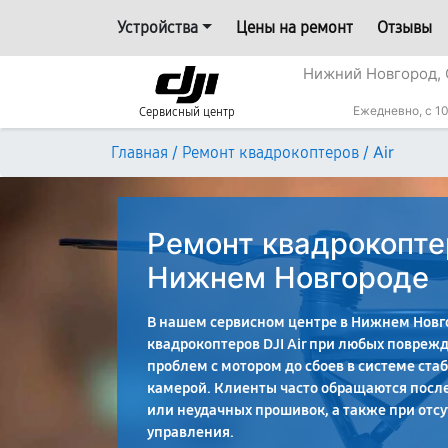
Устройства
Цены на ремонт
Отзывы
Нижний Новгород, 
Ежедневно, с 10
Сервисный центр
/
/
Air
Главная
Ремонт квадрокоптеров
Ремонт квадрокоптер
Нижнем Новгороде
В нашем сервисном центре в Нижнем Новг
квадрокоптеров DJI Air при любых поврежд
проблем с мотором до сбоев в системе ста
камерой. Клиенты часто обращаются посл
или неудачных прошивок, а также при отсу
управления.