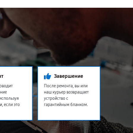
нт
Завершение
оводит
После ремонта, вы или
ение
наш курьер возвращает
 используя
устройство с
и, если это
гарантийным бланком.