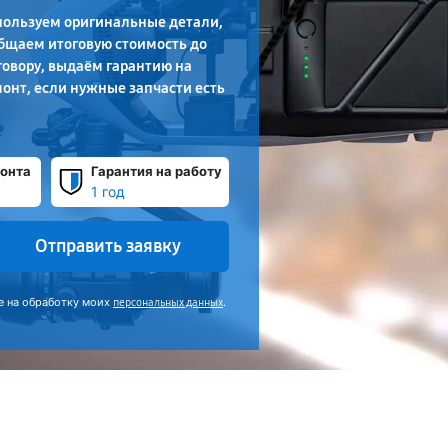
пользуем оригинальные детали,
бщаем итоговую стоимость до
говору, выдаём гарантию на
онт, если нужные запчасти есть
онта
Гарантия на работу
1 год
Отправить заявку
е на обработку моих
.
персональных данных