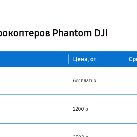
рокоптеров Phantom DJI
Цена, от
Ср
бесплатно
2200 р