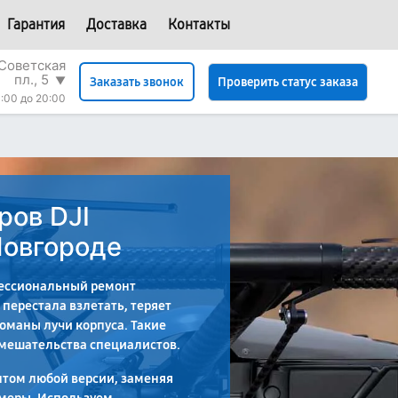
Гарантия
Доставка
Контакты
Советская
пл., 5
▼
Проверить статус заказа
Заказать звонок
:00 до 20:00
ров DJI
Новгороде
ессиональный ремонт
 перестала взлетать, теряет
ломаны лучи корпуса. Такие
вмешательства специалистов.
том любой версии, заменяя