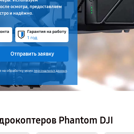
амеры. Используем
осле осмотра, предоставляем
стро и надёжно.
онта
Гарантия на работу
1 год
Отправить заявку
е на обработку моих
.
персональных данных
дрокоптеров Phantom DJI