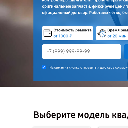
контроллеры, двигатели, пропеллеры и к
оригинальные запчасти, фиксируем цену п
официальный договор. Работаем чётко, бы
Стоимость ремонта
Время рем
от 1000 ₽
от 20 мин
Нажимая на кнопку отправить я даю свое согласи
Выберите модель ква