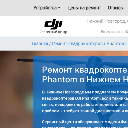
Устройства
Цены на ремонт
Отзывы
Нижний Новгород, 
Ежедневно, с 10
Сервисный центр
/
/
Phantom
Главная
Ремонт квадрокоптеров
Ремонт квадрокопте
Phantom в Нижнем 
В Нижнем Новгороде мы предлагаем проф
квадрокоптеров DJI Phantom, если техника
связь, некорректно работает подвес или с
проблемы требуют точной диагностики и 
Сервисный центр обслуживает модели Фан